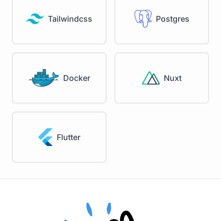
Tailwindcss
Postgres
Docker
Nuxt
Flutter